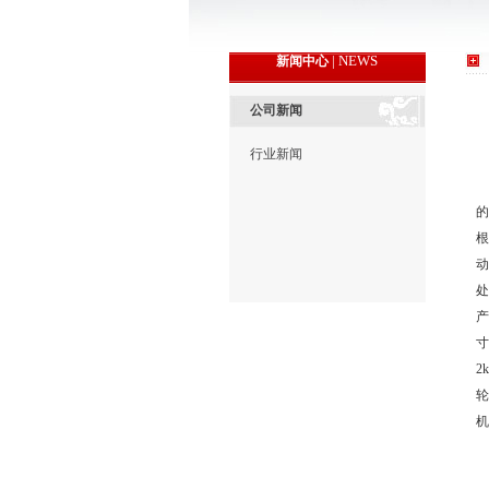
| NEWS
新闻中心
公司新闻
行业新闻
代
的
根
动
处
产
寸
2
轮
机