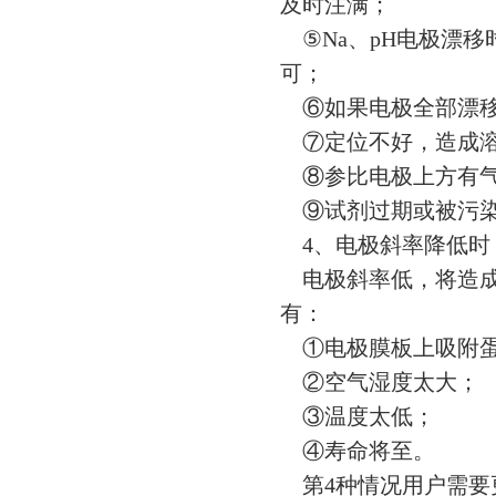
及时注满；
⑤Na、pH电极漂
可；
⑥如果电极全部漂移
⑦定位不好，造成溶
⑧参比电极上方有气
⑨试剂过期或被污染
4、电极斜率降低时
电极斜率低，将造成
有：
①电极膜板上吸附蛋
②空气湿度太大；
③温度太低；
④寿命将至。
第4种情况用户需要更