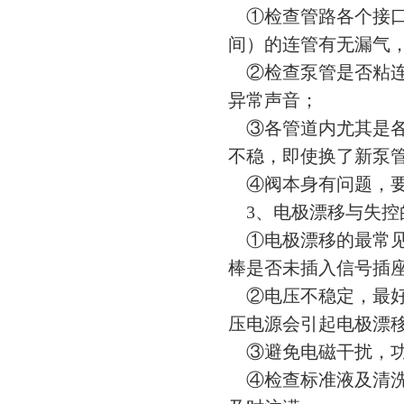
①检查管路各个接口
间）的连管有无漏气
②检查泵管是否粘连
异常声音；
③各管道内尤其是各
不稳，即使换了新泵
④阀本身有问题，要
3、电极漂移与失控
①电极漂移的最常见
棒是否未插入信号插
②电压不稳定，最好
压电源会引起电极漂
③避免电磁干扰，功
④检查标准液及清洗