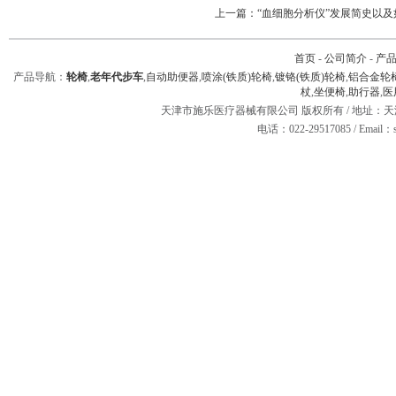
上一篇：
“血细胞分析仪”发展简史以
首页
-
公司简介
-
产
产品导航：
轮椅
,
老年代步车
,
自动助便器
,
喷涂(铁质)轮椅
,
镀铬(铁质)轮椅
,
铝合金轮
杖
,
坐便椅
,
助行器
,
医
天津市施乐医疗器械有限公司 版权所有 / 地址：天津市
电话：022-29517085 / Email：sh