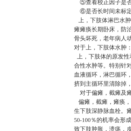
⑤查看校正因子是否
⑥是否长时间未标定
上，下肢体淋巴水肿
瘫瘫痪长期卧床，防
骨头坏死，老年病人
对于上，下肢体水
上，下肢体的原发性
合性水肿等。特别针
血液循环，淋巴循环
挤到主循环里清除掉
对于偏瘫，截瘫及
偏瘫，截瘫，瘫痪，
生下肢深静脉血栓。
50-100％的机率
致下肢肿胀，溃疡，